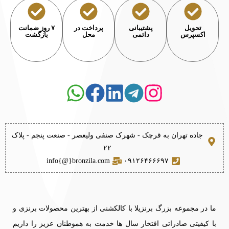
تحویل
پشتیبانی
پرداخت در
۷ روز ضمانت
اکسپرس
دائمی
محل
بازگشت
جاده تهران به قرچک - شهرک صنفی ولیعصر - صنعت پنجم - پلاک
۲۲
info{@}bronzila.com
۰۹۱۲۶۴۶۶۶۹۷
ما در مجموعه بزرگ برنزیلا با کالکشنی از بهترین محصولات برنزی و
با کیفیتی صادراتی افتخار سال ها خدمت به هموطنان عزیز را داریم