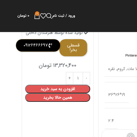
0
ورود / ثبت نام
0
تومان
تولید شده توسط هنرمندان داخلی
قسطی
09126466697
بخر!
Pintere
13,320,400
تومان
ا مات
,
کروم
,
نقره
افزودن به سبد خرید
19*26*36
همین حالا بخرید
2.4