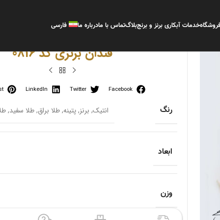
روشگاه
خدمات آبکاری برنز و برنج
بلاگ
تماس با ما
درباره ما
فارسی
قندان برنزی کد 0816
st
LinkedIn
Twitter
Facebook
رنگ
انتیک
,
برنز
,
پتینه
,
طلا براق
,
طلا سفید
,
طل
ابعاد
وزن