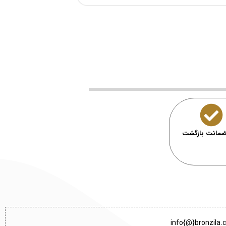
info{@}bronzila