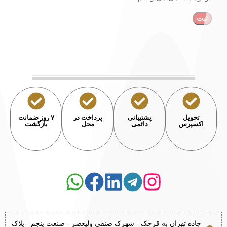
تحویل
پشتیبانی
پرداخت در
۷ روز ضمانت
اکسپرس
دائمی
محل
بازگشت
جاده تهران به قرچک - شهرک صنفی ولیعصر - صنعت پنجم - پلاک