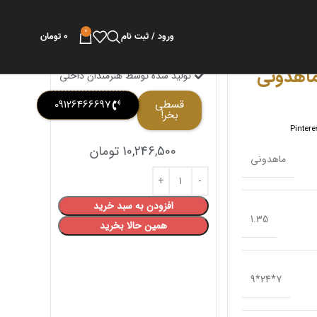
0
ورود / ثبت نام
0
تومان
ماهدونی
تولید شده توسط هنرمندان داخلی
قسطی
09126466697
بخر!
Pintere
10,246,500
تومان
ماهدونی
افزودن به سبد خرید
1.35
همین حالا بخرید
7*24*9