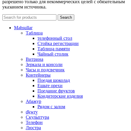
разрешено только для некоммерческих целей с обязательным
указанием источника.
Search
Məhsullar
Таблица
телефонный стол
Стойка регистрации
Таблица памяти
Чайный столик
Витрина
Зеркала и консоли
Часы и подсвечник
Контейнеры
Поедая шоколад
Ешьте орехи
Поедание фруктов
Кондитерские изделия
Абажур
Рядом с залом
dḵwry̰
Скульптура
Телефон
Люстра