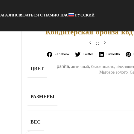
АГАЗИН
СВЯЗАТЬСЯ С НАМИ
О НАС
РУССКИЙ
Кондитерская бронза код
Facebook
Twitter
LinkedIn
panita
,
античный
,
белое золото
,
Блестяще
ЦВЕТ
Матовое золото
,
С
РАЗМЕРЫ
ВЕС