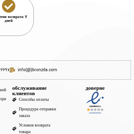
тия возврата 7
дней
66697
info{@}bronzila.com
обслуживание
доверие
цией
клиентов
при
Способы оплаты
Процедура отправки
заказа
Условия возврата
товара