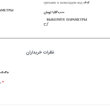
орехами и шоколадом код 0602
АМЕТРЫ
تومان
1,560,000
ВЫБЕРИТЕ ПАРАМЕТРЫ
نظرات خریداران
 0604»
*
ны