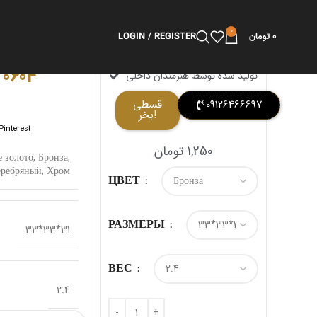
0
LOGIN / REGISTER
تومان
0
 0604
تولید شده توسط هنرمندان داخلی
قسطی
09126466697
بخر!
Pinterest
تومان
1,250
е золото
,
Бронза
,
еребряный
,
Хром
ЦВЕТ
РАЗМЕРЫ
33*33*31
ВЕС
2.4