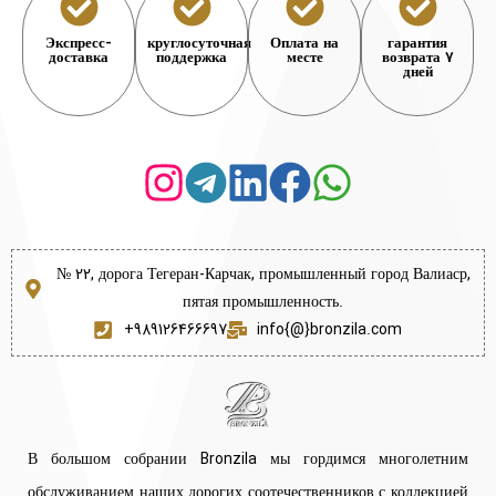
Экспресс-
круглосуточная
Оплата на
гарантия
доставка
поддержка
месте
возврата 7
дней
№ 22, дорога Тегеран-Карчак, промышленный город Валиаср,
пятая промышленность.
+989126466697
info{@}bronzila.com
В большом собрании Bronzila мы гордимся многолетним
обслуживанием наших дорогих соотечественников с коллекцией