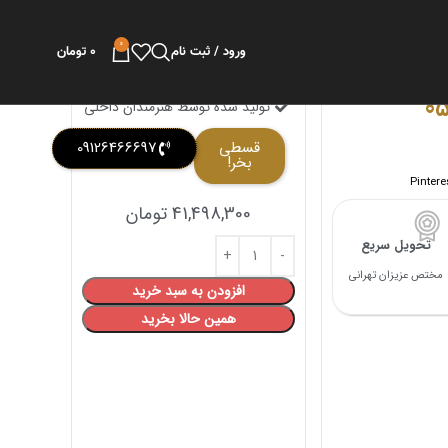
0
ورود / ثبت نام
0
تومان
تولید شده توسط هنرمندان داخلی
قسطی
09126466697
بخر!
Pintere
41,498,300
تومان
تحویل سریع
مختص عزیزان تهرانی
افزودن به سبد خرید
همین حالا بخرید