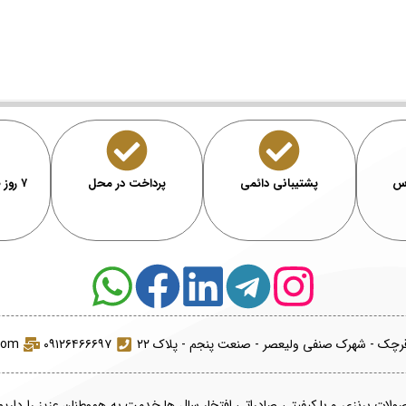
رس
پشتیبانی دائمی
پرداخت در محل
۷ روز ضمانت بازگشت
قرچک - شهرک صنفی ولیعصر - صنعت پنجم - پلاک ۲۲
۰۹۱۲۶۴۶۶۶۹۷
.com
صولات برنزی و با کیفیتی صادراتی افتخار سال ها خدمت به هموطنان عزیز را داریم