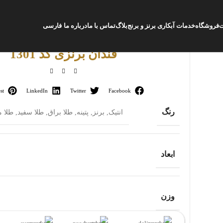
ت
فروشگاه
خدمات آبکاری برنز و برنج
بلاگ
تماس با ما
درباره ما
فارسی
قندان برنزی کد 1301
st
LinkedIn
Twitter
Facebook
رنگ
انتیک
,
برنز
,
پتینه
,
طلا براق
,
طلا سفید
,
طلا 
ابعاد
وزن