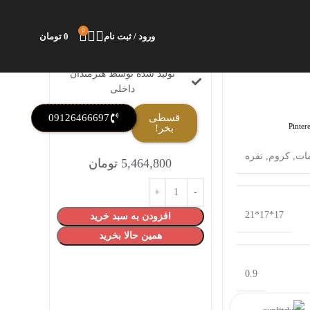
0
ورود / ثبت نام
0
تومان
تولید شده توسط هنرمندان
داخلی
قسطی
09126466697
Pintere
بخر!
مات
,
کروم
,
نقره
5,464,800
تومان
17*17*21
افزودن به سبد خرید
همین حالا بخرید
0.9