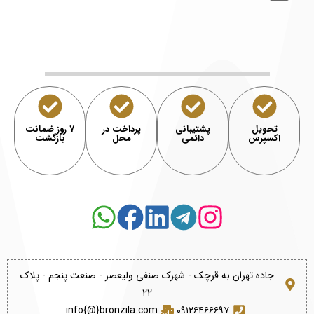
تحویل
پشتیبانی
پرداخت در
۷ روز ضمانت
اکسپرس
دائمی
محل
بازگشت
جاده تهران به قرچک - شهرک صنفی ولیعصر - صنعت پنجم - پلاک
۲۲
info{@}bronzila.com
۰۹۱۲۶۴۶۶۶۹۷