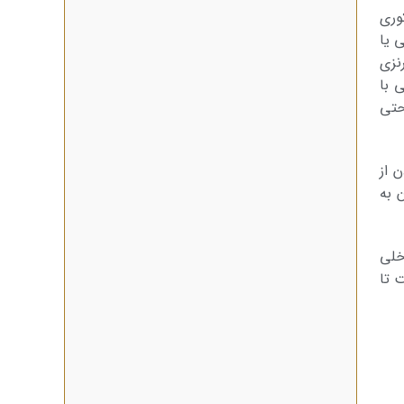
وری
 یا
نزی
ی با
حتی
 از
 به
خلی
 تا