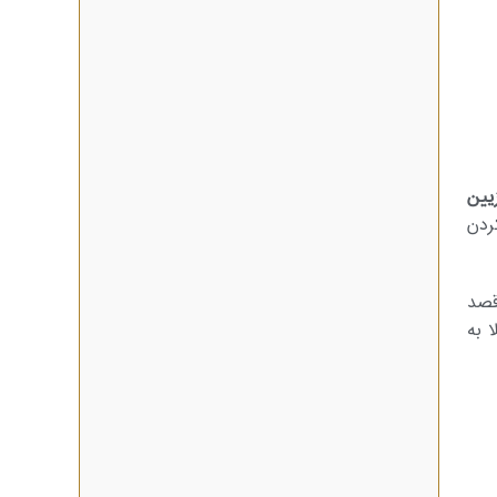
یین
ردن
قصد
 به