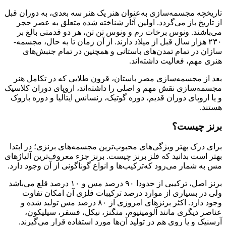
تاریخچه‌ مجسمه‌­سازی به­‌عنوان هنر یک هنر سه‌ بعدی، به دوران قبل
از تاریخ باز می‌گردد. اولین آثار شناخته شده متعلق به عصر حجر
می‌باشند. ونوس برخات رم و ونوس تن تن، هر دو قدمتی بالغ بر
۲۳۰ هزار سال قبل از میلاد دارند. از آن زمان تا به حال، مجسمه‌­
سازان در تمام تمدن‌‌های باستانی و همچنین در تمام جنبش‌‌های
هنری مهم، فعالیت داشته‌اند.
بعد از مجسمه‌­سازی مصر باستان، قرون طلایی که در تکامل هنر
مجسمه‌­سازی نقش مهم و اصلی را داشته‌اند، اروپای دوران کلاسیک
و یا اروپای دوران قدیم، دوره‌ گوتیک، رنسانس ایتالیا و دوره‌ باروک
هستند.
برنز چیست؟
برای درک بهتر ویژگی‌های محبوب‌ترین مجسمه‌های برنزی؛ در ابتدا
بهتر است بدانید که فلز برنز چیست. برنز جزء معروف‌ترین آلیاژ‌های
مس به شمار می‌رود که‌ترکیب‌ها و انواع گوناگونی از آن وجود دارد.
برنز اصل،‌ ترکیبی از حدودا ۹۰ درصد مس و ۱۰ درصد قلع می‌باشد
ولی در بسیاری از موارد درصد ‌ترکیبات فلزی آن امکان تفاوت
وجود دارد. اکثر برنز‌های امروزی از ۸۰ درصد مس تولید شده و
عناصر دیگری مانند آلومینیوم، منگنز، نیکل، فسفر، سیلیکون،
آرسنیک و یا روی هم در تولید آن‌ها مورد استفاده قرار می‌گیرند.