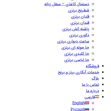
دستمال کاغذی – سطل زباله
شطرنج برنزی
قلیان برنزی
قندان برنزی
پاشنه کش برنزی
دکوری برنزی
ساعت دیواری برنزی
جا حوله ای برنزی
جا کلیدی برنزی
جا لباسی برنزی
فروشگاه
خدمات آبکاری برنز و برنج
بلاگ
تماس با ما
درباره ما
فارسی
English
Русский